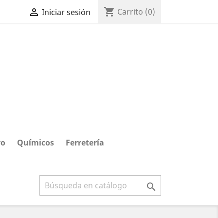
shopping_cart

Carrito
(0)
Iniciar sesión
ro
Químicos
Ferretería
