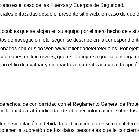
 como es el caso de las Fuerzas y Cuerpos de Seguridad.
ciales enlazadas desde el presente sitio web, en caso de que e
ookies que se alojan en su equipo por el mero hecho de visita
itos de navegación, etc, según se describe en la correspondient
nados con el sitio web www.latiendadeferreteria.es. Por ejem
 opiniones on line revi.es, que es la empresa que se encarga d
con el fin de evaluar y mejorar la venta realizada y dar la opció
s derechos, de conformidad con el Reglamento General de Prot
en la medida ahí indicada, de obtener información sobre los
tener sin dilación indebida la rectificación o que se completen 
obtener la supresión de los datos personales que le conciern