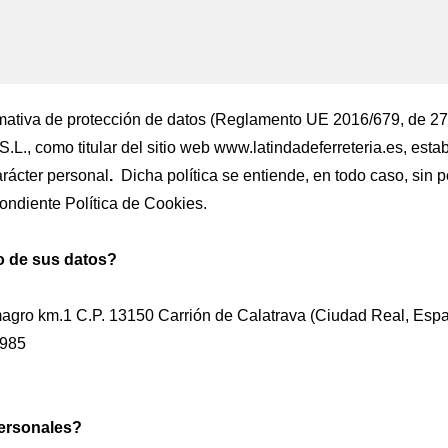
mativa de protección de datos (Reglamento UE 2016/679, de 27
S.L., como
t
itular del sitio web
www.latindadeferreteria.es
, esta
arácter personal
.
Dicha política se entiende, en todo caso, sin p
ondiente Política de Cookies.
o de sus datos?
lmagro km.1 C.P. 13150 Carrión de Calatrava (Ciudad Real, Esp
 985
personales?