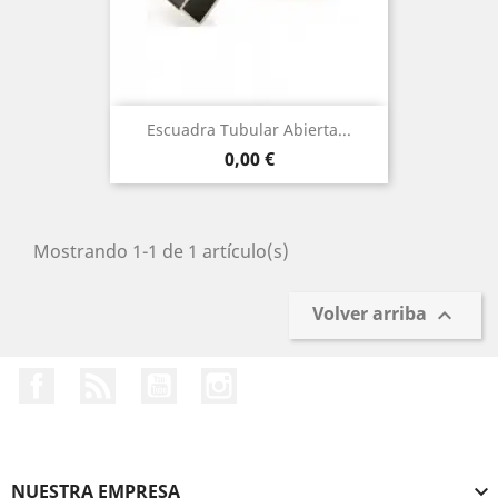
Escuadra Tubular Abierta...
Precio
0,00 €
Mostrando 1-1 de 1 artículo(s)
Volver arriba

Facebook
Rss
YouTube
Instagram
NUESTRA EMPRESA
