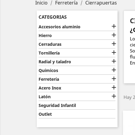
Inicio
Ferretería
Cierrapuertas
CATEGORIAS
C

Accesorios aluminio
¿

Hierro
Lo

Cerraduras
ci
So

Tornillería
fl

Radial y taladro
En

Químicos

Ferretería

Acero Inox

Latón
Hay 2
Seguridad Infantil
Outlet