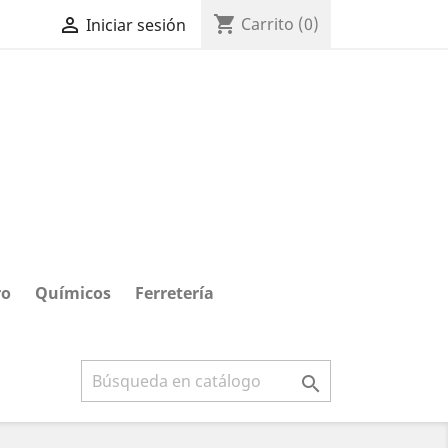
shopping_cart

Carrito
(0)
Iniciar sesión
ro
Químicos
Ferretería
