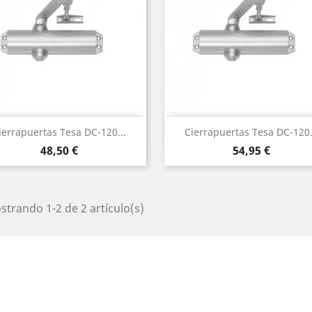
Vista rápida
Vista rápida


ierrapuertas Tesa DC-120...
Cierrapuertas Tesa DC-120.
Precio
Precio
48,50 €
54,95 €
trando 1-2 de 2 artículo(s)