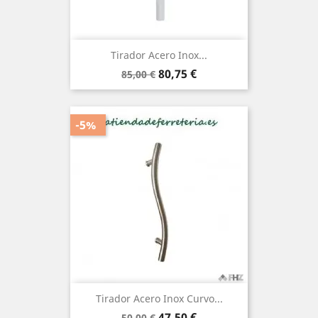
Tirador Acero Inox...
Precio
Precio
80,75 €
85,00 €
base
-5%
Tirador Acero Inox Curvo...
Precio
Precio
47,50 €
50,00 €