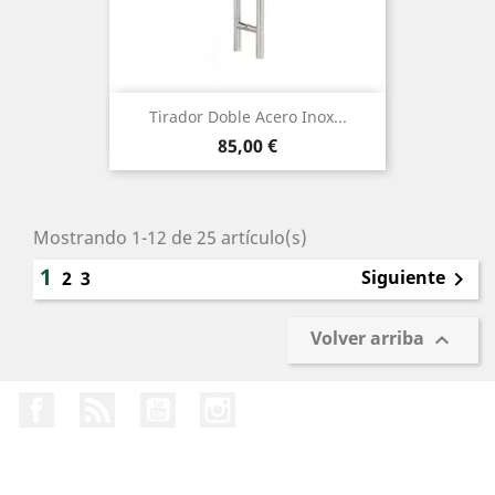
Tirador Doble Acero Inox...
Precio
85,00 €
Mostrando 1-12 de 25 artículo(s)
1
Siguiente
2
3

Volver arriba

Facebook
Rss
YouTube
Instagram