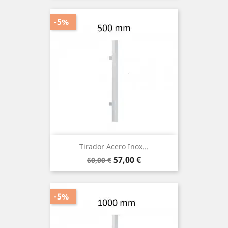
-5%
Tirador Acero Inox...
Precio
Precio
57,00 €
60,00 €
base
-5%