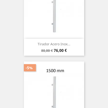
Tirador Acero Inox...
Precio
Precio
76,00 €
80,00 €
base
-5%