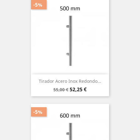
-5%
Tirador Acero Inox Redondo...
Precio
Precio
52,25 €
55,00 €
base
-5%