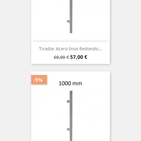
Tirador Acero Inox Redondo...
Precio
Precio
57,00 €
60,00 €
base
-5%