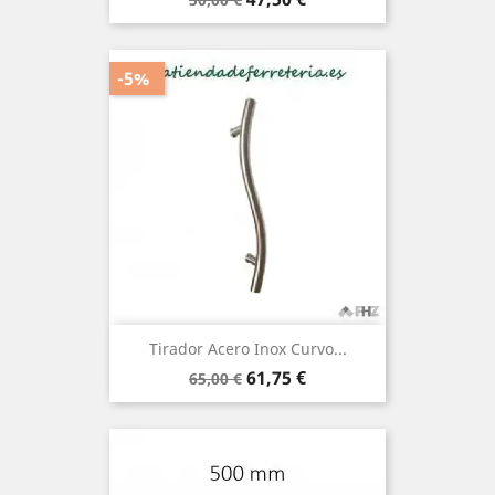
base
-5%
Tirador Acero Inox Curvo...
Precio
Precio
61,75 €
65,00 €
base