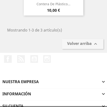
Contera De Plástico...
Precio
10,00 €
Mostrando 1-3 de 3 artículo(s)
Volver arriba

Facebook
Rss
YouTube
Instagram
NUESTRA EMPRESA

INFORMACIÓN

SU CUENTA
