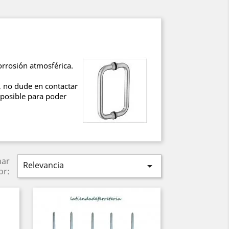
orrosión atmosférica.
 no dude en contactar
 posible para poder
nar
Relevancia

or: