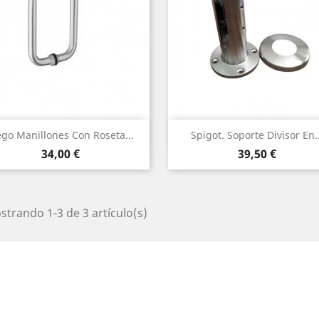
Vista rápida
Vista rápida


ego Manillones Con Roseta...
Spigot. Soporte Divisor En..
Precio
Precio
34,00 €
39,50 €
trando 1-3 de 3 artículo(s)