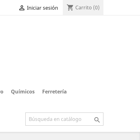
shopping_cart

Carrito
(0)
Iniciar sesión
ro
Químicos
Ferretería
