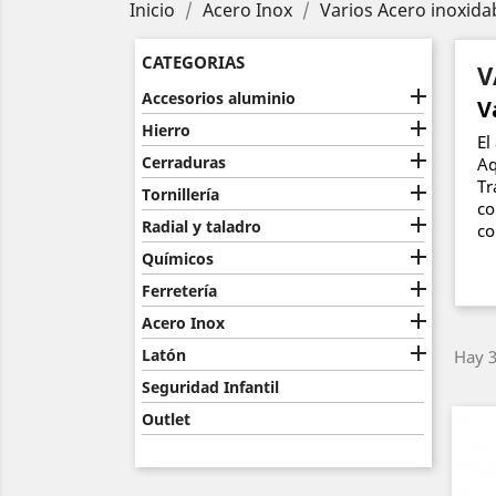
Inicio
Acero Inox
Varios Acero inoxida
CATEGORIAS
V

Accesorios aluminio
V

Hierro
El

Cerraduras
Aq
Tr

Tornillería
co

Radial y taladro
co

Químicos

Ferretería

Acero Inox

Latón
Hay 3
Seguridad Infantil
Outlet