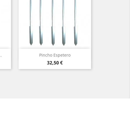
Vista rápida

.
Pincho Espetero
Precio
32,50 €