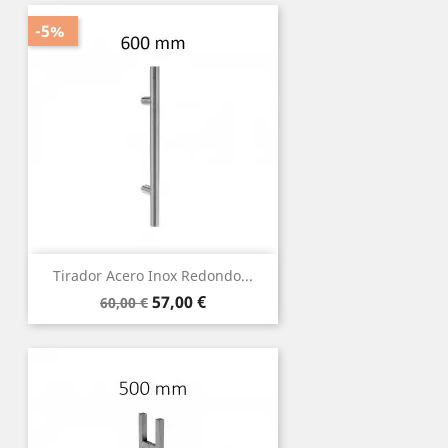
-5%
Tirador Acero Inox Redondo...
Precio
Precio
57,00 €
60,00 €
base