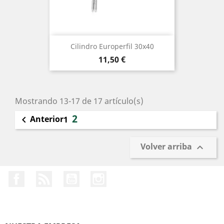
Cilindro Europerfil 30x40
Precio
11,50 €
Mostrando 13-17 de 17 artículo(s)
2
Anterior

1
Volver arriba

Facebook
Rss
YouTube
Instagram