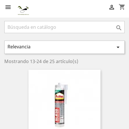
shopping_cart



Relevancia

Mostrando 13-24 de 25 artículo(s)