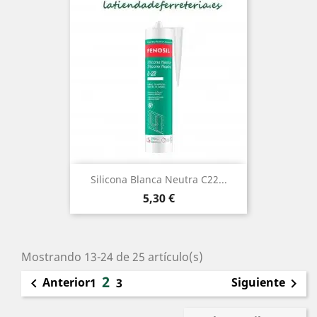
Silicona Blanca Neutra C22...
Precio
5,30 €
Mostrando 13-24 de 25 artículo(s)
2
Anterior
Siguiente

1
3
