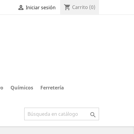
shopping_cart

Carrito
(0)
Iniciar sesión
ro
Químicos
Ferretería
