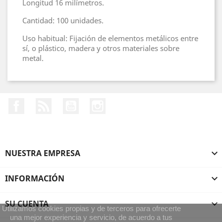
Longitud 16 milímetros.
Cantidad: 100 unidades.
Uso habitual: Fijación de elementos metálicos entre
sí, o plástico, madera y otros materiales sobre
metal.
Facebook
Rss
YouTube
Instagram
NUESTRA EMPRESA

INFORMACIÓN

SU CUENTA

Utilizamos cookies propias y de terceros para ofrecerte
una mejor experiencia y servicio, de acuerdo a tus