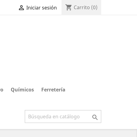
shopping_cart

Carrito
(0)
Iniciar sesión
ro
Químicos
Ferretería
