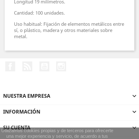
Longitud 19 milímetros.
Cantidad: 100 unidades.
Uso habitual: Fijación de elementos metálicos entre
sí, o plástico, madera y otros materiales sobre
metal.
Facebook
Rss
YouTube
Instagram
NUESTRA EMPRESA

INFORMACIÓN

SU CUENTA

Utilizamos cookies propias y de terceros para ofrecerte
una mejor experiencia y servicio, de acuerdo a tus