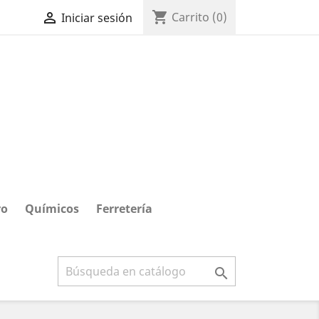
shopping_cart

Carrito
(0)
Iniciar sesión
ro
Químicos
Ferretería
