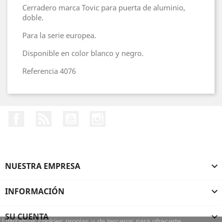
Cerradero marca Tovic para puerta de aluminio,
doble.
Para la serie europea.
Disponible en color blanco y negro.
Referencia 4076
Facebook
Rss
YouTube
Instagram
NUESTRA EMPRESA

INFORMACIÓN

SU CUENTA

Utilizamos cookies propias y de terceros para ofrecerte