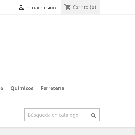
shopping_cart

Carrito
(0)
Iniciar sesión
ro
Químicos
Ferretería
