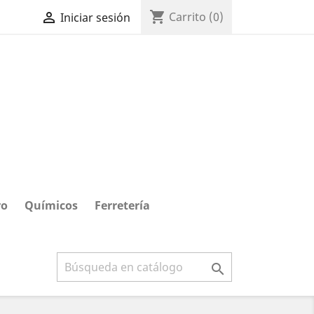
shopping_cart

Carrito
(0)
Iniciar sesión
ro
Químicos
Ferretería
