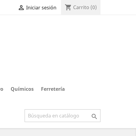
shopping_cart

Carrito
(0)
Iniciar sesión
ro
Químicos
Ferretería
