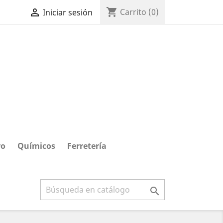
shopping_cart

Carrito
(0)
Iniciar sesión
ro
Químicos
Ferretería
