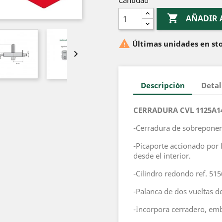
Cantidad

AÑADIR 

Últimas unidades en st

Descripción
Detal
CERRADURA CVL 1125A1
-Cerradura de sobreponer
-Picaporte accionado por l
desde el interior.
-Cilindro redondo ref. 51
-Palanca de dos vueltas d
-Incorpora cerradero, em