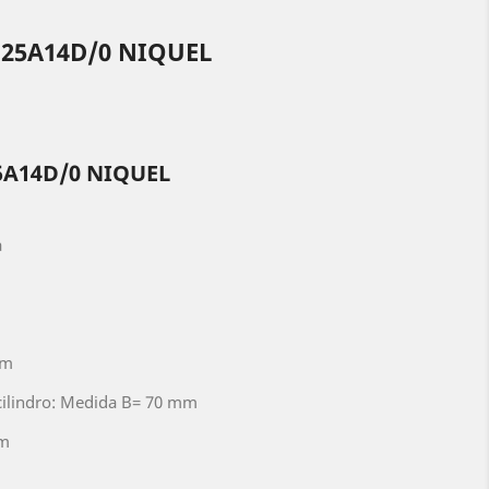
25A14D/0 NIQUEL
5A14D/0 NIQUEL
a
mm
 cilindro: Medida B= 70 mm
mm