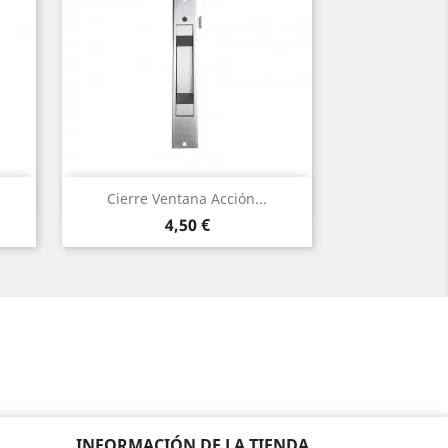
Vista rápida

Cierre Ventana Acción...
Precio
4,50 €
INFORMACIÓN DE LA TIENDA