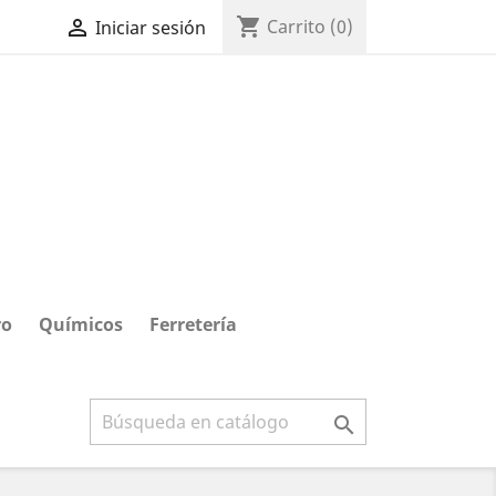
shopping_cart

Carrito
(0)
Iniciar sesión
ro
Químicos
Ferretería
