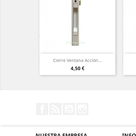
Vista rápida

Cierre Ventana Acción...
Precio
4,50 €
Facebook
Rss
YouTube
Instagram
NUESTRA EMPRESA
INF