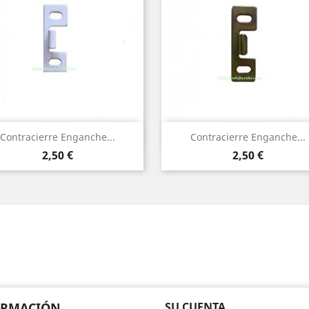
Vista rápida
Vista rápida


Contracierre Enganche...
Contracierre Enganche...
Precio
Precio
2,50 €
2,50 €
ORMACIÓN
SU CUENTA