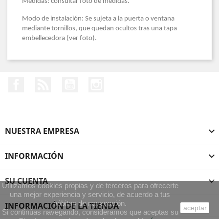
Medidas: consultar foto de medidas.
Modo de instalación: Se sujeta a la puerta o ventana
mediante tornillos, que quedan ocultos tras una tapa
embellecedora (ver foto).
Facebook
Rss
YouTube
Instagram
NUESTRA EMPRESA

INFORMACIÓN

SU CUENTA

Utilizamos cookies propias y de terceros para ofrecerte
una mejor experiencia y servicio, de acuerdo a tus
hábitos de navegación.
INFORMACIÓN DE LA TIENDA
aceptar
Si continúas navegando, consideramos que aceptas su