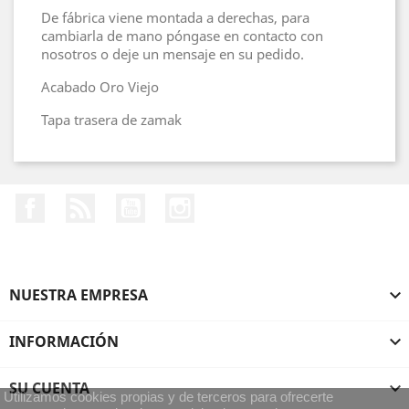
De fábrica viene montada a derechas, para
cambiarla de mano póngase en contacto con
nosotros o deje un mensaje en su pedido.
Acabado Oro Viejo
Tapa trasera de zamak
Facebook
Rss
YouTube
Instagram
NUESTRA EMPRESA

INFORMACIÓN

SU CUENTA

Utilizamos cookies propias y de terceros para ofrecerte