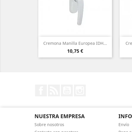
Vista rápida

Cremona Manilla Europea IDH...
Cre
Precio
10,75 €
Facebook
Rss
YouTube
Instagram
NUESTRA EMPRESA
INF
Sobre nosotros
Envío