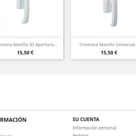
Vista rápida
Vista rápida


mona Manilla ID Apertura...
Cremona Manilla Universal.
Precio
Precio
15,50 €
15,50 €
ORMACIÓN
SU CUENTA
Información personal
Pedidos