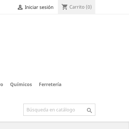
shopping_cart

Carrito
(0)
Iniciar sesión
ro
Químicos
Ferretería
