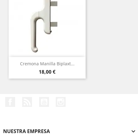
Cremona Manilla Biplaxt...
Precio
18,00 €
Facebook
Rss
YouTube
Instagram
NUESTRA EMPRESA
