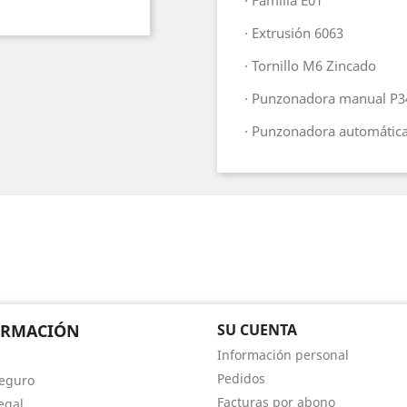
· Familia E01
· Extrusión 6063
· Tornillo M6 Zincado
· Punzonadora manual P3
· Punzonadora automátic
ORMACIÓN
SU CUENTA
Información personal
Pedidos
eguro
Facturas por abono
egal