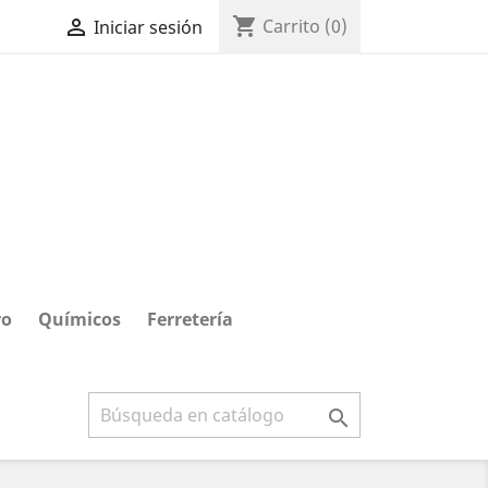
shopping_cart

Carrito
(0)
Iniciar sesión
ro
Químicos
Ferretería
