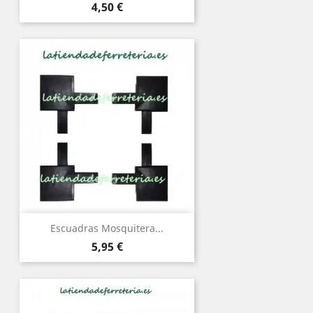
Precio
4,50 €
Escuadras Mosquitera...
Precio
5,95 €