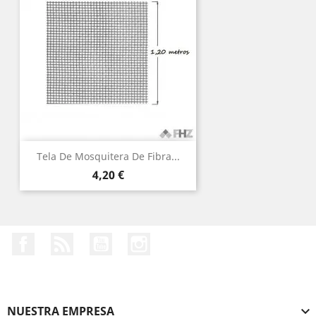
Tela De Mosquitera De Fibra...
Precio
4,20 €
Facebook
Rss
YouTube
Instagram
NUESTRA EMPRESA
