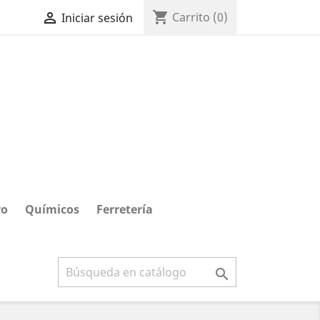
shopping_cart

Carrito
(0)
Iniciar sesión
ro
Químicos
Ferretería
