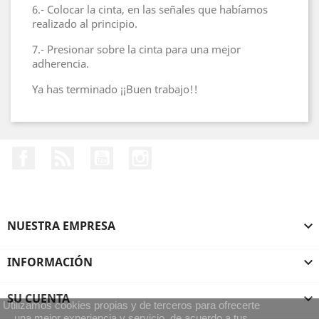
6.- Colocar la cinta, en las señales que habíamos
realizado al principio.
7.- Presionar sobre la cinta para una mejor
adherencia.
Ya has terminado ¡¡Buen trabajo!!
Facebook
Rss
YouTube
Instagram
NUESTRA EMPRESA

INFORMACIÓN

SU CUENTA

Utilizamos cookies propias y de terceros para ofrecerte
una mejor experiencia y servicio, de acuerdo a tus