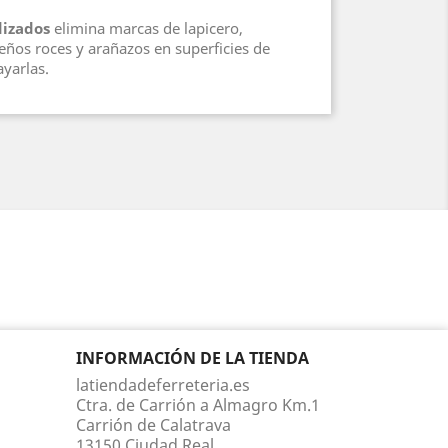
izados
elimina marcas de lapicero,
eños roces y arañazos en superficies de
ayarlas.
INFORMACIÓN DE LA TIENDA
latiendadeferreteria.es
Ctra. de Carrión a Almagro Km.1
Carrión de Calatrava
13150 Ciudad Real