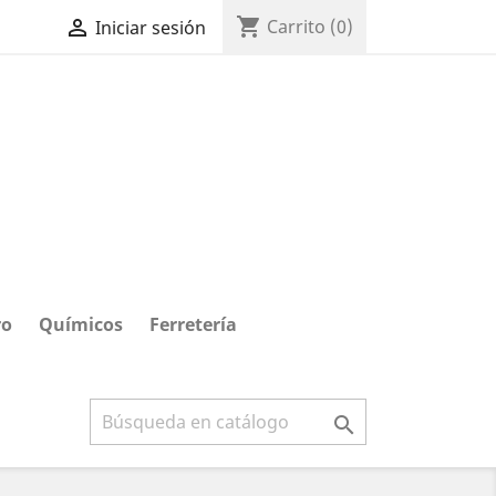
shopping_cart

Carrito
(0)
Iniciar sesión
ro
Químicos
Ferretería
