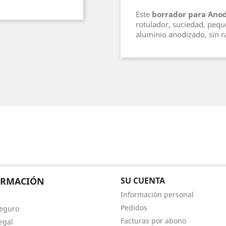
Este
borrador para Anod
rotulador, suciedad, pequ
aluminio anodizado, sin r
ORMACIÓN
SU CUENTA
Información personal
Pedidos
eguro
Facturas por abono
egal