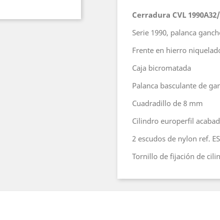
Cerradura CVL 1990A32/
Serie 1990, palanca gancho
Frente en hierro niquelad
Caja bicromatada
Palanca basculante de ga
Cuadradillo de 8 mm
Cilindro europerﬁl acaba
2 escudos de nylon ref. E
Tornillo de ﬁjación de cili