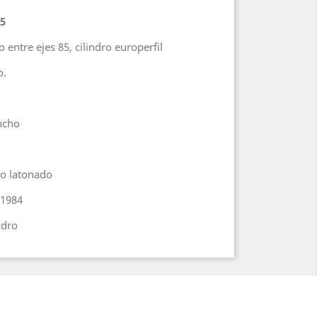
5
 entre ejes 85, cilindro europerfil
o.
ncho
do latonado
S1984
ndro