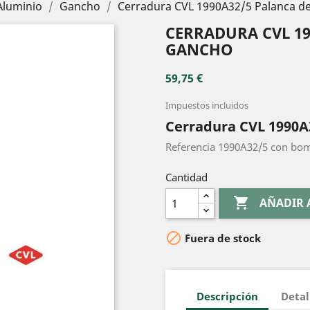
Aluminio
Gancho
Cerradura CVL 1990A32/5 Palanca d
CERRADURA CVL 19
GANCHO
59,75 €
Impuestos incluidos
Cerradura CVL 1990A
Referencia 1990A32/5 con bomb
Cantidad

AÑADIR 

Fuera de stock
Descripción
Detal