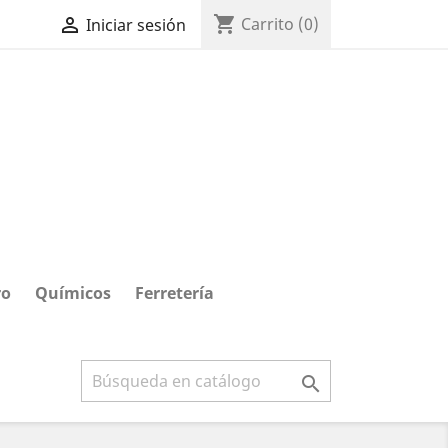
shopping_cart

Carrito
(0)
Iniciar sesión
ro
Químicos
Ferretería
