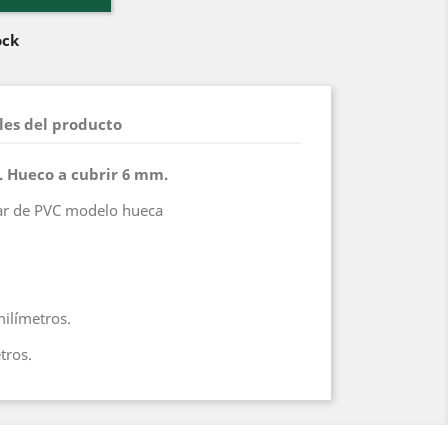
ock
les del producto
. Hueco a cubrir 6 mm.
lar de PVC modelo hueca
milímetros.
tros.