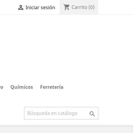
shopping_cart

Carrito
(0)
Iniciar sesión
ro
Químicos
Ferretería
