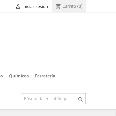
shopping_cart

Carrito
(0)
Iniciar sesión
ro
Químicos
Ferretería
