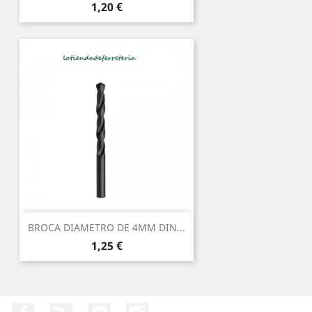
Precio
1,20 €
BROCA DIAMETRO DE 4MM DIN...
Precio
1,25 €
Facebook
Rss
YouTube
Instagram