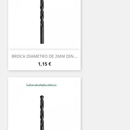
BROCA DIAMETRO DE 2MM DIN...
Precio
1,15 €