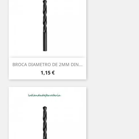
BROCA DIAMETRO DE 2MM DIN...
Precio
1,15 €