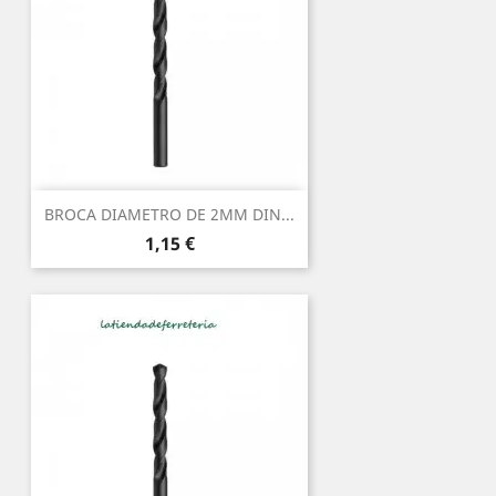
BROCA DIAMETRO DE 2MM DIN...
Precio
1,15 €