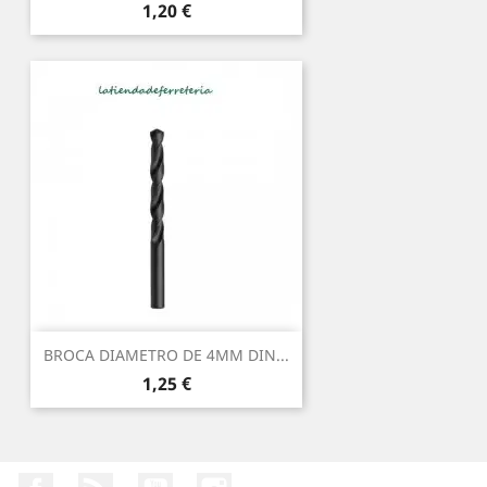
Precio
1,20 €
BROCA DIAMETRO DE 4MM DIN...
Precio
1,25 €
Facebook
Rss
YouTube
Instagram