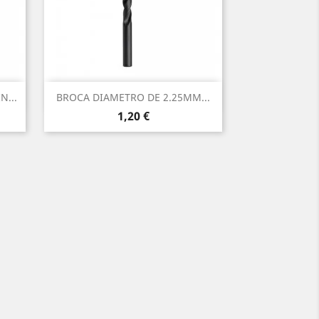
Vista rápida

...
BROCA DIAMETRO DE 2.25MM...
Precio
1,20 €