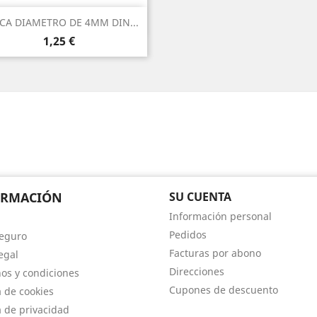
Vista rápida

CA DIAMETRO DE 4MM DIN...
Precio
1,25 €
ORMACIÓN
SU CUENTA
Información personal
Pedidos
eguro
Facturas por abono
egal
Direcciones
os y condiciones
Cupones de descuento
a de cookies
a de privacidad