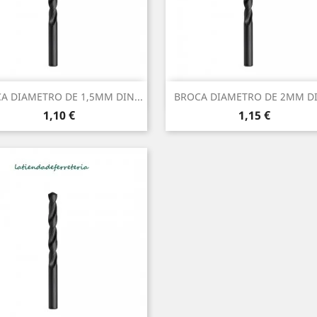
Vista rápida
Vista rápida


A DIAMETRO DE 1,5MM DIN...
BROCA DIAMETRO DE 2MM DIN
Precio
Precio
1,10 €
1,15 €