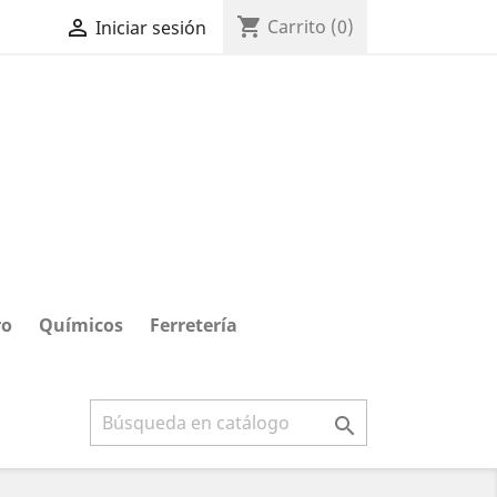
shopping_cart

Carrito
(0)
Iniciar sesión
ro
Químicos
Ferretería
