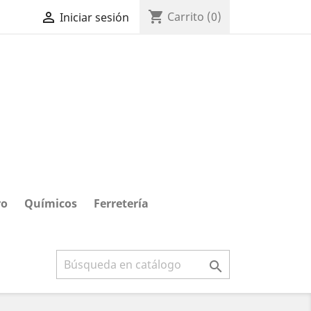
shopping_cart

Carrito
(0)
Iniciar sesión
ro
Químicos
Ferretería
