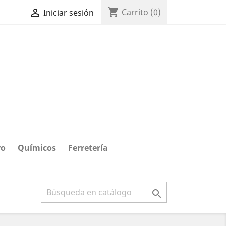
shopping_cart

Carrito
(0)
Iniciar sesión
ro
Químicos
Ferretería
