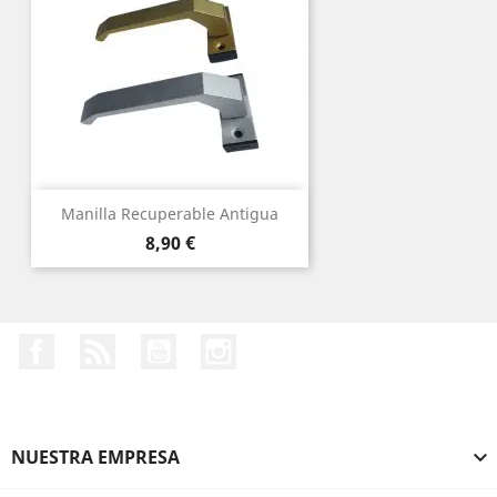
Manilla Recuperable Antigua
Precio
8,90 €
Facebook
Rss
YouTube
Instagram
NUESTRA EMPRESA
