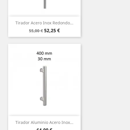
Tirador Acero Inox Redondo...
Precio
Precio
52,25 €
55,00 €
base
Tirador Aluminio Acero Inox...
Precio