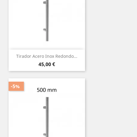
Tirador Acero Inox Redondo...
Precio
45,00 €
-5%