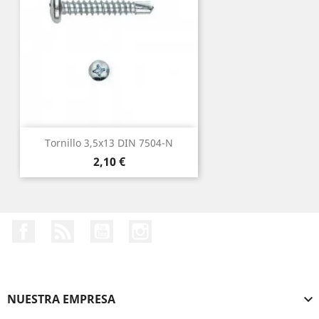
Tornillo 3,5x13 DIN 7504-N
Precio
2,10 €
Facebook
Rss
YouTube
Instagram
NUESTRA EMPRESA
