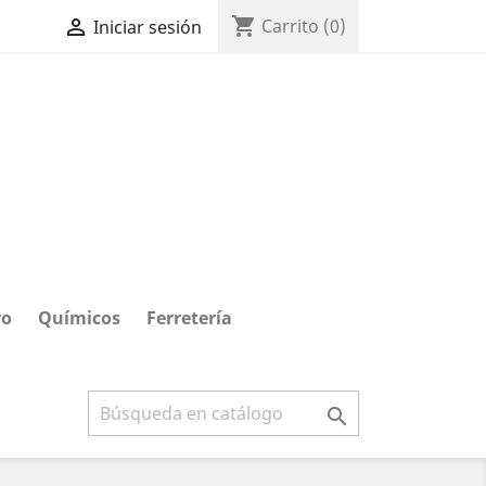
shopping_cart

Carrito
(0)
Iniciar sesión
ro
Químicos
Ferretería
