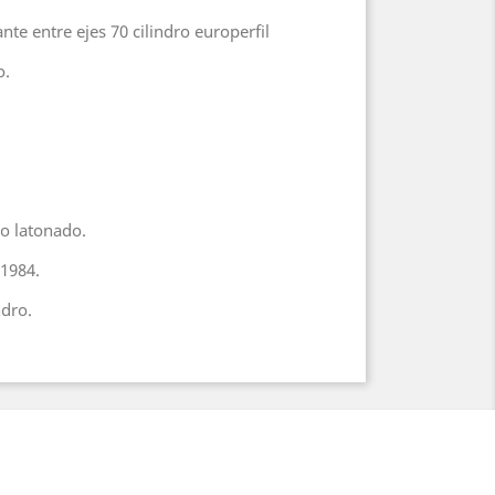
nte entre ejes 70 cilindro europerfil
o.
o latonado.
S1984.
ndro.