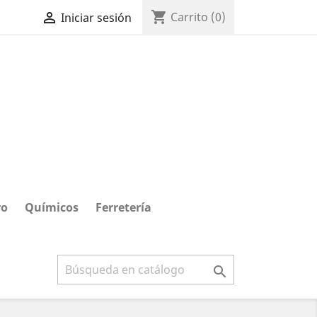
shopping_cart

Carrito
(0)
Iniciar sesión
ro
Químicos
Ferretería
