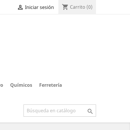
shopping_cart

Carrito
(0)
Iniciar sesión
ro
Químicos
Ferretería
