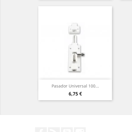
Vista rápida

Pasador Universal 100...
Precio
6,75 €
Facebook
Rss
YouTube
Instagram