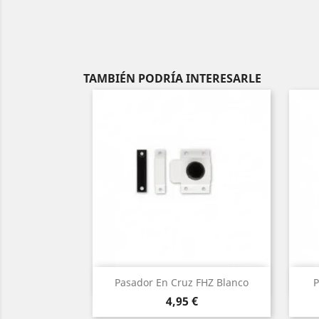
TAMBIÉN PODRÍA INTERESARLE
Vista rápida

Pasador En Cruz FHZ Blanco
P
Precio
4,95 €