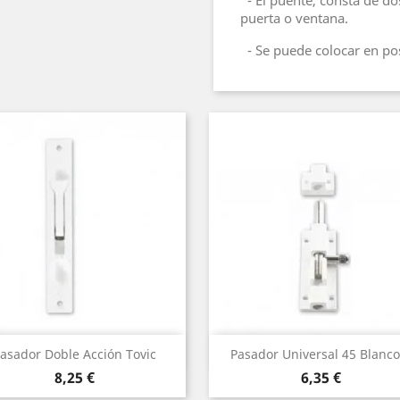
- El puente, consta de dos 
puerta o ventana.
- Se puede colocar en posi
Vista rápida
Vista rápida


asador Doble Acción Tovic
Pasador Universal 45 Blanco.
Precio
Precio
8,25 €
6,35 €