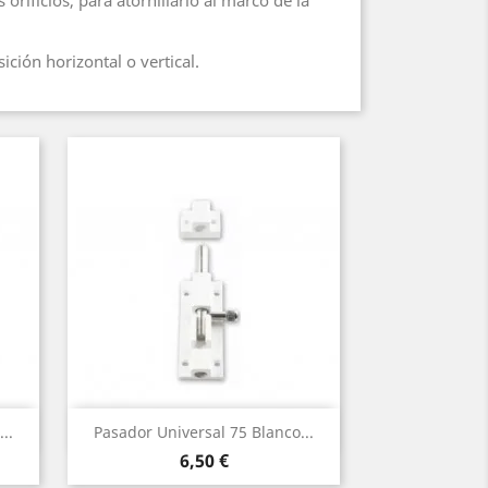
orificios, para atornillarlo al marco de la
ción horizontal o vertical.
Vista rápida

..
Pasador Universal 75 Blanco...
Precio
6,50 €