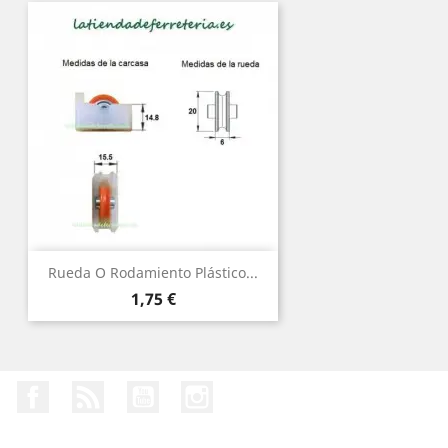
Rueda O Rodamiento Plástico...
Precio
1,75 €
Facebook
Rss
YouTube
Instagram