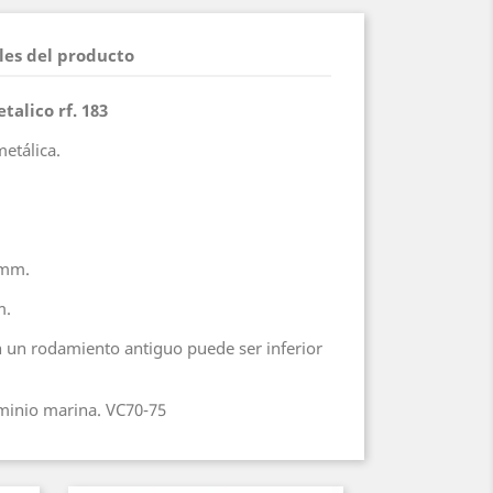
les del producto
alico rf. 183
etálica.
 mm.
m.
n un rodamiento antiguo puede ser inferior
uminio marina. VC70-75