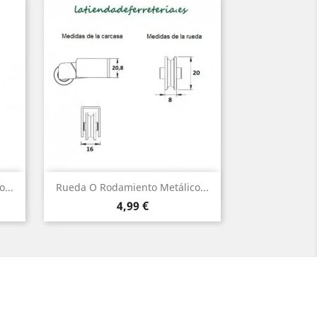
Vista rápida

...
Rueda O Rodamiento Metálico...
Precio
4,99 €