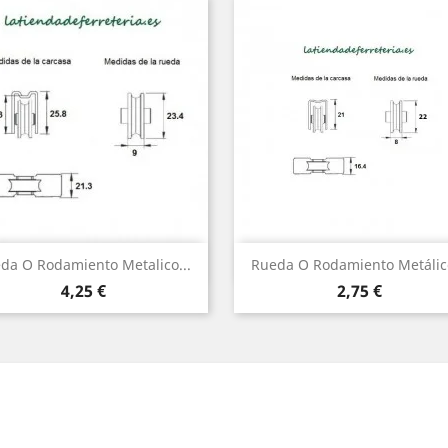
Vista rápida
Vista rápida


da O Rodamiento Metalico...
Rueda O Rodamiento Metálico
Precio
Precio
4,25 €
2,75 €