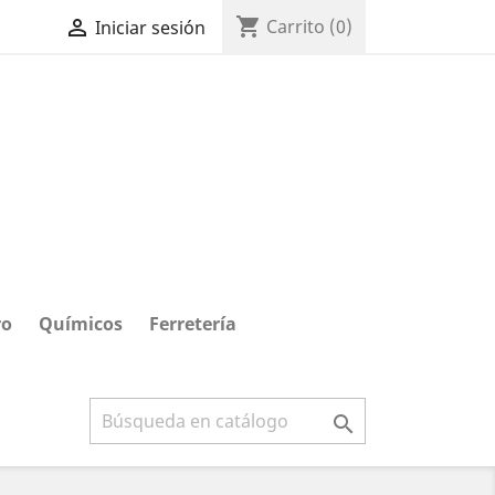
shopping_cart

Carrito
(0)
Iniciar sesión
ro
Químicos
Ferretería
