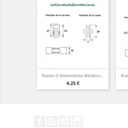
Vista rápida

Rueda O Rodamiento Metálico...
Rue
Precio
4,25 €
Facebook
Rss
YouTube
Instagram