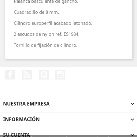
Palanca basculante de gancho.
Cuadradillo de 8 mm.
Cilindro europerﬁl acabado latonado.
2 escudos de nylon ref. ES1984.
Tornillo de ﬁjación de cilindro.
Facebook
Rss
YouTube
Instagram
NUESTRA EMPRESA

INFORMACIÓN

SU CUENTA
