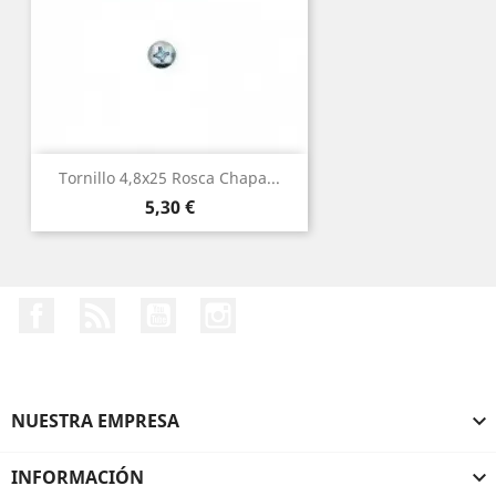
Tornillo 4,8x25 Rosca Chapa...
Precio
5,30 €
Facebook
Rss
YouTube
Instagram
NUESTRA EMPRESA

INFORMACIÓN
