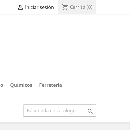
shopping_cart

Carrito
(0)
Iniciar sesión
ro
Químicos
Ferretería
