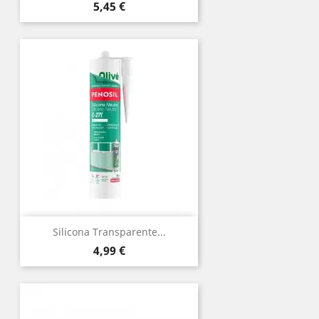
Precio
5,45 €
Silicona Transparente...
Precio
4,99 €