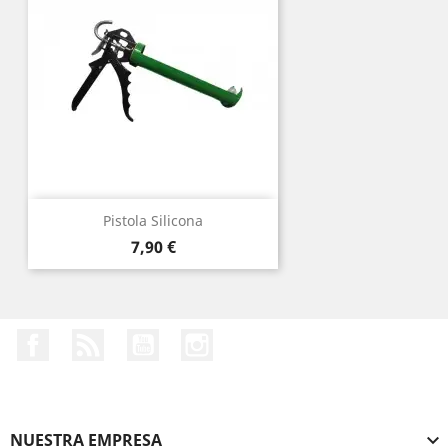
Pistola Silicona
Precio
7,90 €
Facebook
Rss
YouTube
Instagram
NUESTRA EMPRESA
